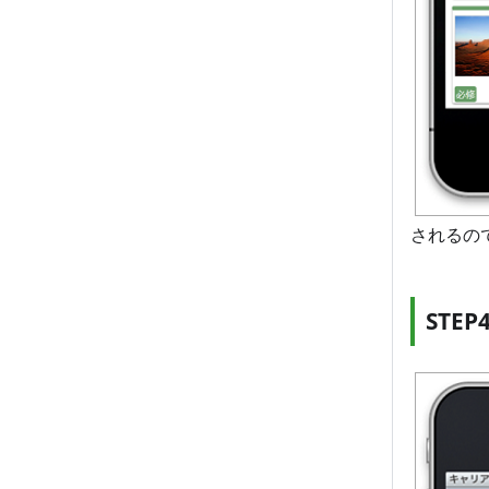
されるの
STE